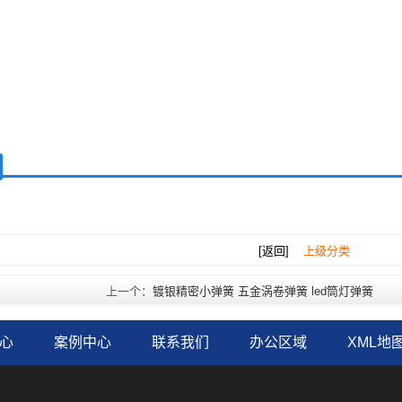
[返回]
上级分类
上一个：
镀银精密小弹簧 五金涡卷弹簧 led筒灯弹簧
心
案例中心
联系我们
办公区域
XML地