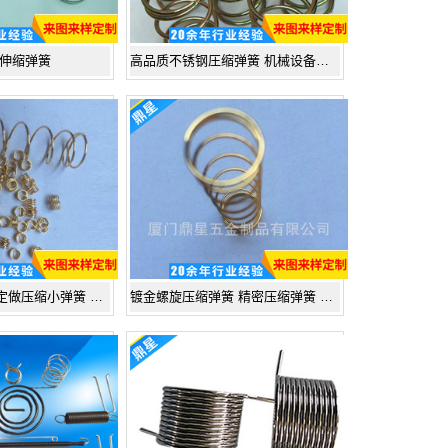
伸缩弹簧
高品质不锈钢圧缩弹簧 机械设备标准件压缩弹簧
镀金精密小弹簧 定做压缩小弹簧 优质五金扭转小弹簧
镀金螺旋压缩弹簧 精密压缩弹簧 感应压缩弹簧