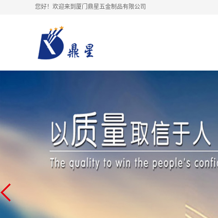
您好！欢迎来到厦门鼎星五金制品有限公司