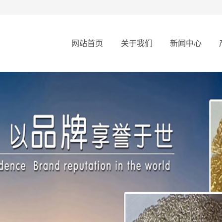
网站首页
关于我们
新闻中心