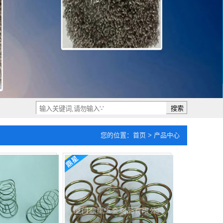
搜索
您的位置：
首页
>
产品中心