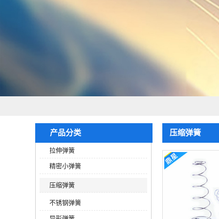
产品分类
压缩弹簧
拉伸弹簧
精密小弹簧
压缩弹簧
不锈钢弹簧
异形弹簧