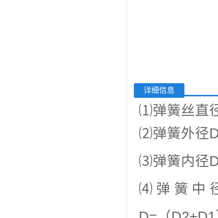
详细信息
⑴弹簧丝直
⑵弹簧外径
⑶弹簧内径
⑷弹簧中
D=（D2+D1