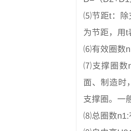
⑸节距t：
为节距，用t
⑹有效圈数
⑺支撑圈数
面、制造时
支撑圈。一般有
⑻总圈数n1: