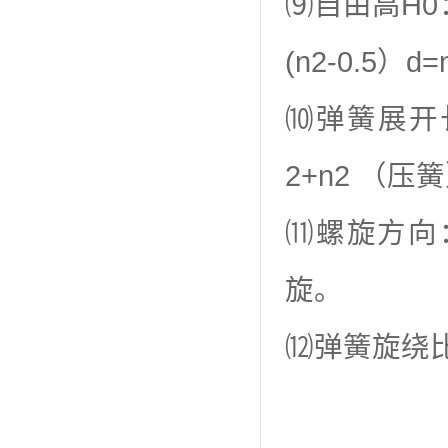
⑼自由高H0
(n2-0.5）d=
⑽弹簧展开长
2+n2 （压
⑾螺旋方向
旋。
⑿弹簧旋绕