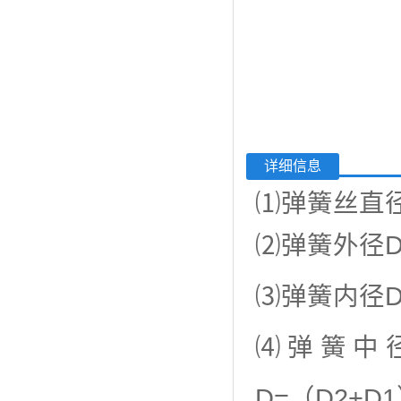
详细信息
⑴弹簧丝直
⑵弹簧外径
⑶弹簧内径
⑷弹簧中
D=（D2+D1