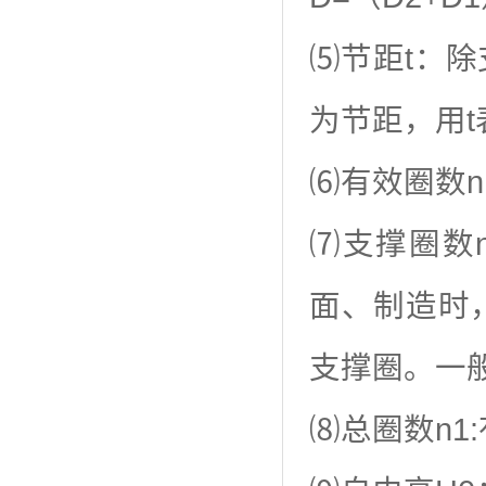
⑸节距t：
为节距，用t
⑹有效圈数
⑺支撑圈数
面、制造时
支撑圈。一般有
⑻总圈数n1: