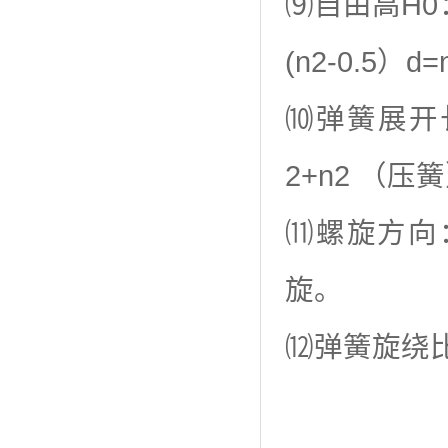
⑼自由高H0
(n2-0.5）d=
⑽弹簧展开长
2+n2 （压
⑾螺旋方向
旋。
⑿弹簧旋绕